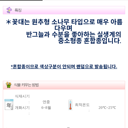
＊꽃대는 원추형 소나무 타입으로 매우 아름
다우며
반그늘과 수분을 좋아하는 실생계의
중소형종 혼합종입니다.
*혼합종이므로 색상구분이 안되며 랜덤으로 발송됩니다.
식재시기
:
연중
최적온도
개화시기
6~8월
20℃~25℃
:
: