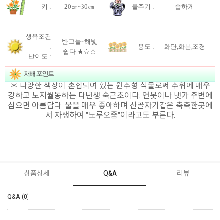
키 :
20㎝~30㎝
물주기 :
습하게
생육조건
반그늘~해빛
:
용도 :
화단,화분,조경
쉽다 ★☆☆
난이도 :
＊ 다양한 색상이 혼합되여 있는 원추형 식물로써 추위에 매우
강하고 노지월동하는 다년생 숙근초이다. 연못이나 냇가 주변에
심으면 아름답다. 물을 매우 좋아하며 산골자기같은 축축한곳에
서 자생하여 "노루오줌"이라고도 부른다.
상품상세
Q&A
리뷰
Q&A (0)