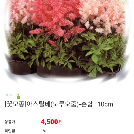
6
채송화
7
시계초
8
플록스
9
리갈
10
장미
[꽃모종]아스틸베(노루오줌)-혼합 : 10cm
4,500
원
상품가
적립금
1%