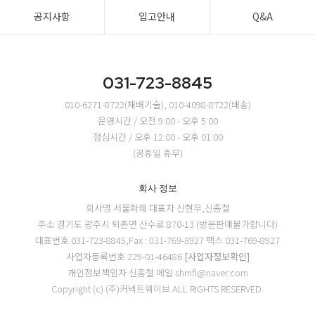
공지사항
입고안내
Q&A
031-723-8845
010-6271-8722(재배기술), 010-4098-8722(배송)
운영시간 / 오전 9:00 - 오후 5:00
점심시간 / 오후 12:00 - 오후 01:00
(공휴일 휴무)
회사 정보
회사명 서울화훼
대표자 신현무,신종철
주소 경기도 광주시 퇴촌면 산수로 870-13 (방문판매불가합니다)
대표번호 031-723-8845,Fax : 031-769-8927
팩스 031-769-8927
사업자등록번호 229-01-46486
[사업자정보확인]
개인정보책임자 신종철
메일 shmfl@naver.com
Copyright (c) (주)커넥트웨이브 ALL RIGHTS RESERVED.