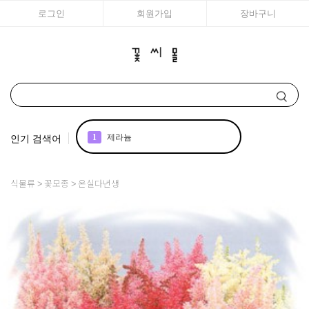
로그인
회원가입
장바구니
인기 검색어
1
제라늄
2
국화
식물류
꽃모종
온실다년생
3
아이비
4
매발톱
5
백합