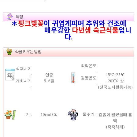
＊
핑크빛꽃
이 귀엽게피며 추위와 건조에
매우강한
다년생 숙근식물
입니
다.
최적온도
식재시기
:
:
연중
15℃~25℃
월동온도
개화시기
5~6월
-20℃이상
:
:
(전국노지월동가능)
키 :
물주기 :
10cm내외
겉흙이 말랐을때 흠
뻑
(축축하게)