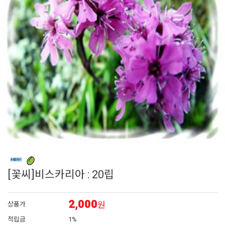
6
채송화
7
시계초
8
플록스
9
리갈
10
장미
[꽃씨]비스카리아 : 20립
2,000
원
상품가
적립금
1%