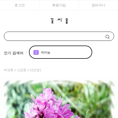
로그인
회원가입
장바구니
인기 검색어
1
제라늄
2
국화
씨앗류
고급종
다년생2
3
아이비
4
매발톱
5
백합