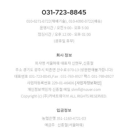
031-723-8845
010-6271-8722(재배기술), 010-4098-8722(배송)
운영시간 / 오전 9:00 - 오후 5:00
점심시간 / 오후 12:00 - 오후 01:00
(공휴일 휴무)
회사 정보
회사명 서울화훼
대표자 신현무,신종철
주소 경기도 광주시 퇴촌면 산수로 870-13 (방문판매불가합니다)
대표번호 031-723-8845,Fax : 031-769-8927
팩스 031-769-8927
사업자등록번호 229-01-46486
[사업자정보확인]
개인정보책임자 신종철
메일 shmfl@naver.com
Copyright (c) (주)커넥트웨이브 ALL RIGHTS RESERVED.
입금정보
농협은행 351-1163-4721-83
예금주 : 신종철(서울화훼)