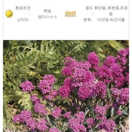
환경조건
용도
화단용, 화분용,조경
햇빛
:
:
용
쉽다☆☆☆
난이도 :
분류 :
다년생 숙근식물