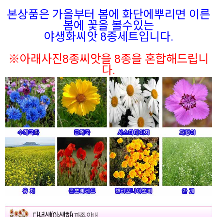
본상품은 가을부터 봄에 화단에뿌리면 이른
봄에 꽃을 볼수있는
야생화씨앗 8종세트입니다.
※아래사진8종씨앗을 8종을 혼합해드립니
다.