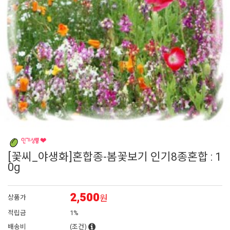
6
매발톱
7
아이비 제라늄
8
에키네시아
9
대국
10
플록스
[꽃씨_야생화]혼합종-봄꽃보기 인기8종혼합 : 1
0g
2,500
원
상품가
적립금
1%
배송비
(조건)