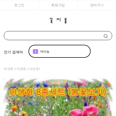
로그인
회원가입
장바구니
인기 검색어
1
제라늄
2
국화
씨앗류
야생종
다년생1
3
아이비
4
조날
5
리갈