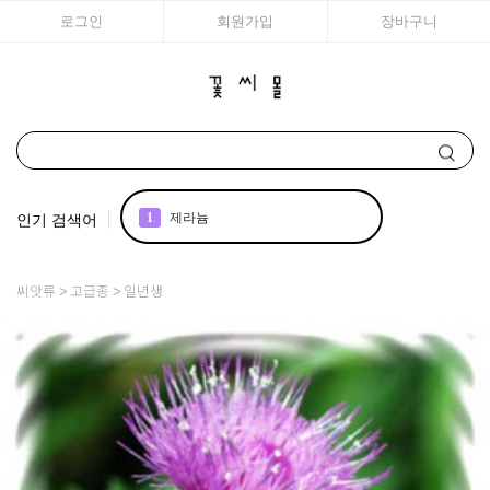
로그인
회원가입
장바구니
인기 검색어
1
제라늄
2
국화
씨앗류
고급종
일년생
3
구근
4
리갈
5
모종