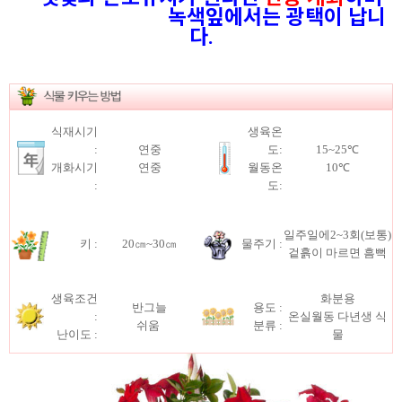
녹색잎에서는 광택이 납니
다.
식재시기
생육온
:
연중
도:
15~25℃
개화시기
연중
월동온
10℃
:
도:
일주일에2~3회(보통)
키 :
20㎝~30㎝
물주기 :
겉흙이 마르면 흠뻑
생육조건
화분용
반그늘
용도 :
:
온실월동 다년생 식
쉬움
분류 :
난이도 :
물