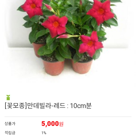
6
매발톱
7
접시꽃
8
시계초
9
플록스
10
백합
[꽃모종]만데빌라-레드 : 10cm분
5,000
원
상품가
적립금
1%