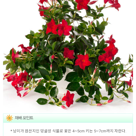
* 남미가 원산지인 덩굴성 식물로 꽃은 4~5cm 키는 5~7cm까지 자란다.