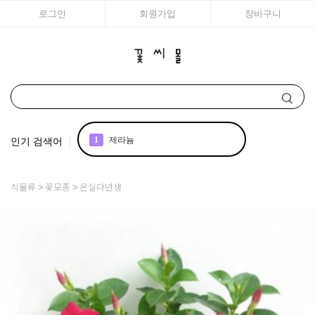
로그인
회원가입
장바구니
인기 검색어
1
제라늄
2
국화
식물류
꽃모종
온실다년생
3
아이비
4
꽃씨
5
리갈