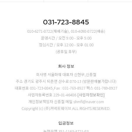
031-723-8845
010-6271-8722(재배기술), 010-4098-8722(배송)
운영시간 / 오전 9:00 - 오후 5:00
점심시간 / 오후 12:00 - 오후 01:00
(공휴일 휴무)
회사 정보
회사명 서울화훼
대표자 신현무,신종철
주소 경기도 광주시 퇴촌면 산수로 870-13 (방문판매불가합니다)
대표번호 031-723-8845,Fax : 031-769-8927
팩스 031-769-8927
사업자등록번호 229-01-46486
[사업자정보확인]
개인정보책임자 신종철
메일 shmfl@naver.com
Copyright (c) (주)커넥트웨이브 ALL RIGHTS RESERVED.
입금정보
농협은행 351-1163-4721-83