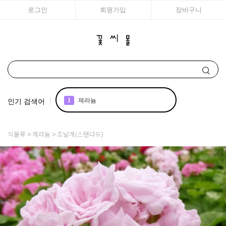
로그인
회원가입
장바구니
인기 검색어
2
국화
3
리갈
식물류
제라늄
조날계(스탠다드)
4
아이비
5
꽃씨
6
조날 제라늄