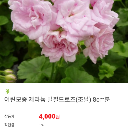
7
매발톱
8
접시꽃
9
리갈 제라늄
10
시계초
1
제라늄
어린모종 제라늄 밀필드로즈(조날) 8cm분
4,000
원
상품가
적립금
1%