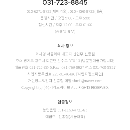
031-723-8845
010-6271-8722(재배기술), 010-4098-8722(배송)
운영시간 / 오전 9:00 - 오후 5:00
점심시간 / 오후 12:00 - 오후 01:00
(공휴일 휴무)
회사 정보
회사명 서울화훼
대표자 신현무,신종철
주소 경기도 광주시 퇴촌면 산수로 870-13 (방문판매불가합니다)
대표번호 031-723-8845,Fax : 031-769-8927
팩스 031-769-8927
사업자등록번호 229-01-46486
[사업자정보확인]
개인정보책임자 신종철
메일 shmfl@naver.com
Copyright (c) (주)커넥트웨이브 ALL RIGHTS RESERVED.
입금정보
농협은행 351-1163-4721-83
예금주 : 신종철(서울화훼)