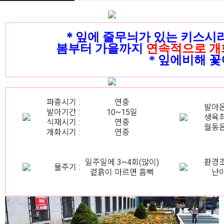
＊잎에 줄무늬가 있는 키스시리
봄부터 가을까지
연속적으로 개
* 잎에비해 꽃
파종시기 :
연중
발아온
발아기간 :
10~15일
생육최
식재시기 :
연중
월동온
개화시기 :
연중
일주일에 3~4회(많이)
환경조
물주기 :
겉흙이 마르면 흠뻑
난이