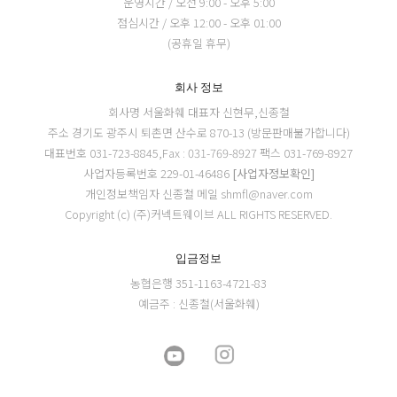
운영시간 / 오전 9:00 - 오후 5:00
점심시간 / 오후 12:00 - 오후 01:00
(공휴일 휴무)
회사 정보
회사명 서울화훼
대표자 신현무,신종철
주소 경기도 광주시 퇴촌면 산수로 870-13 (방문판매불가합니다)
대표번호 031-723-8845,Fax : 031-769-8927
팩스 031-769-8927
사업자등록번호 229-01-46486
[사업자정보확인]
개인정보책임자 신종철
메일 shmfl@naver.com
Copyright (c) (주)커넥트웨이브 ALL RIGHTS RESERVED.
입금정보
농협은행 351-1163-4721-83
예금주 : 신종철(서울화훼)