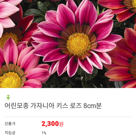
6
백합
7
페츄니아
8
에키네시아
9
백일홍
10
접시꽃
어린모종 가자니아 키스 로즈 8cm분
2,300
원
상품가
적립금
1%