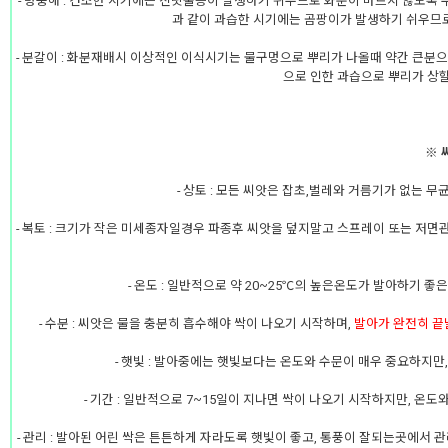
- 병충해 : 건조한 시기에는 진딧물등이 발생하기 쉬우므로 화분이 마르지 않도록 
과 같이 과습한 시기에는 곰팡이가 발생하기 쉬우므로
- 분갈이 : 화분재배시 이상적인 이식시기는 물구멍으로 뿌리가 나올때 약간 큰분
으로 인한 과습으로 뿌리가 상
※ 
- 상토 : 모든 씨앗은 잡초,벌레와 거름기가 없는 
- 복토 : 크기가 작은 미세종자일경우 파종후 씨앗을 덮지말고 스프레이 또는 저
- 온도 : 일반적으로 약 20~25℃의 높은온도가 발아하기 
- 수분 : 씨앗은 물을 충분히 흡수해야 싹이 나오기 시작하며,
발아가 완전히 끝
- 햇빛 : 발아중에는 햇빛보다는 온도와 수문이 매우 중요하지만
- 기간 : 일반적으로 7~15일이 지나면 싹이 나오기 시작하지만, 온
- 관리 : 발아된 어린 싹은 튼튼하게 자라도록 햇빛이 좋고, 통풍이 잘되는곳에서 