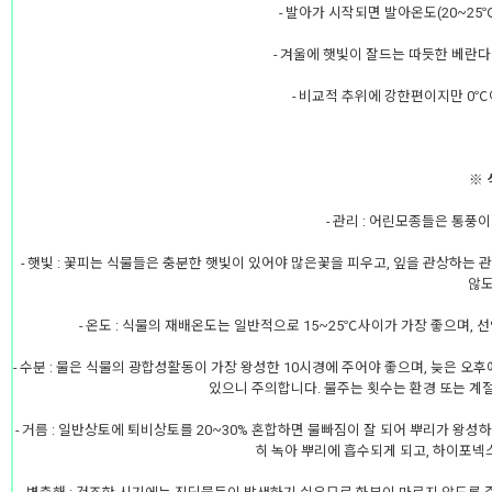
- 발아가 시작되면 발아온도(20~2
- 겨울에 햇빛이 잘드는 따듯한 베란
- 비교적 추위에 강한편이지만 0
※ 
- 관리 : 어린모종들은 통풍
- 햇빛 : 꽃피는 식물들은 충분한 햇빛이 있어야 많은꽃을 피우고, 잎을 관상하
않도
- 온도 : 식물의 재배온도는 일반적으로 15~25℃사이가 가장 좋으며
- 수분 : 물은 식물의 광합성활동이 가장 왕성한 10시경에 주어야 좋으며, 늦은
있으니 주의합니다. 물주는 횟수는 환경 또는 계
- 거름 : 일반상토에 퇴비상토를 20~30% 혼합하면 물빠짐이 잘 되어 뿌리가 왕
히 녹아 뿌리에 흡수되게 되고, 하이포