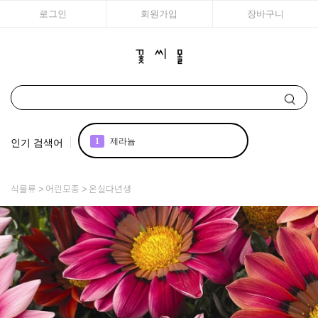
로그인
회원가입
장바구니
인기 검색어
1
제라늄
2
국화
식물류
어린모종
온실다년생
3
리갈
4
조날
5
어린모종 국화